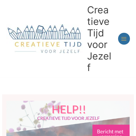
Ga
Crea
naar
de
tieve
inhoud
Tijd
voor
Jezel
f