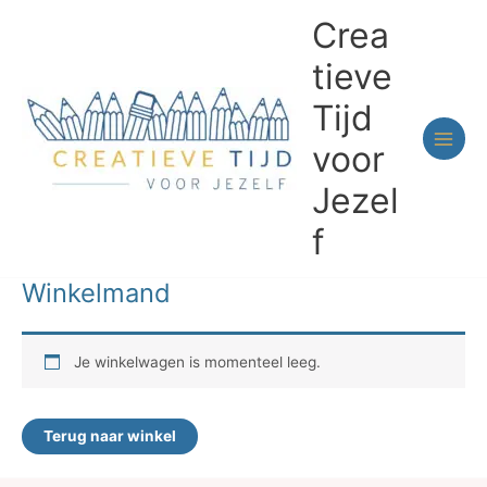
Ga
Crea
naar
de
tieve
inhoud
Tijd
voor
Jezel
f
Winkelmand
Je winkelwagen is momenteel leeg.
Terug naar winkel