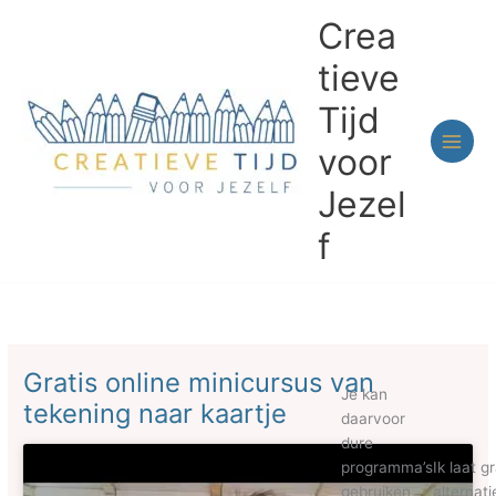
Ga
Crea
naar
de
tieve
inhoud
Tijd
voor
Jezel
f
Gratis online minicursus van
Je kan
tekening naar kaartje
daarvoor
dure
programma’s
Ik laat gr
gebruiken,
alternat