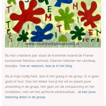
Bij mijn creatieve jaar staat de komende maand de Franse
kunstenaar Matisse centraal. Daarom tekenen we vandaag
blaadjes. H
oe en waarom, lees je in het blog.
Als je hulp nodig hebt, lees ik het graag in de groep. Er is geen
goed of fout. Doe het lekker hoe jij het wil en plaats jouw
uitwerking in de groep. Het gaat om de ontspanning en het
ontdekken, niet om het perfecte eindresultaat.
Je kan jouw
tekening delen in de groep.