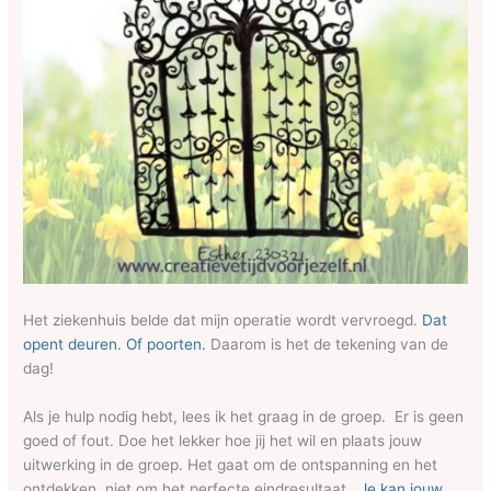
Het ziekenhuis belde dat mijn operatie wordt vervroegd.
Dat
opent deuren. Of poorten.
Daarom is het de tekening van de
dag!
Als je hulp nodig hebt, lees ik het graag in de groep. Er is geen
goed of fout. Doe het lekker hoe jij het wil en plaats jouw
uitwerking in de groep. Het gaat om de ontspanning en het
ontdekken, niet om het perfecte eindresultaat.
Je kan jouw