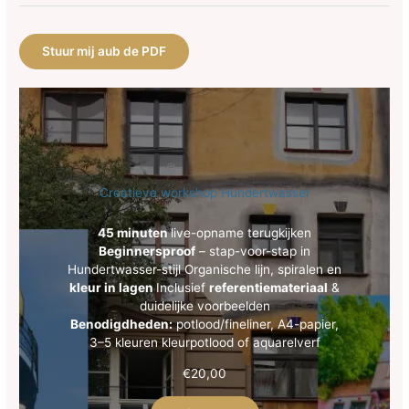
Stuur mij aub de PDF
Creatieve workshop Hundertwasser
45 minuten
live-opname terugkijken
Beginnersproof
– stap-voor-stap in
Hundertwasser-stijl Organische lijn, spiralen en
kleur in lagen
Inclusief
referentiemateriaal
&
duidelijke voorbeelden
Benodigdheden:
potlood/fineliner, A4-papier,
3–5 kleuren kleurpotlood of aquarelverf
€
20,00