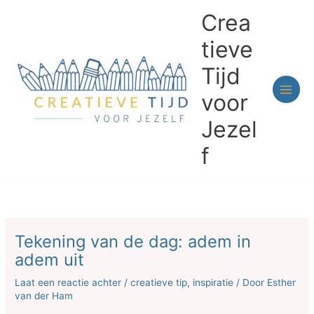
Ga
Crea
naar
de
tieve
inhoud
Tijd
voor
Jezel
f
Tekening van de dag: adem in
adem uit
Laat een reactie achter
/
creatieve tip
,
inspiratie
/ Door
Esther
van der Ham