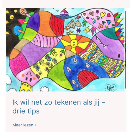
Ik wil net zo tekenen als jij –
drie tips
Ik
Meer lezen »
wil