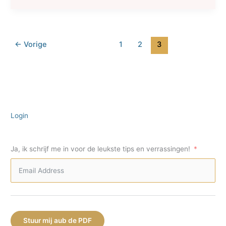
net
zo
tekenen
als
←
Vorige
1
2
3
jij
–
drie
tips
Login
Ja, ik schrijf me in voor de leukste tips en verrassingen!
Stuur mij aub de PDF