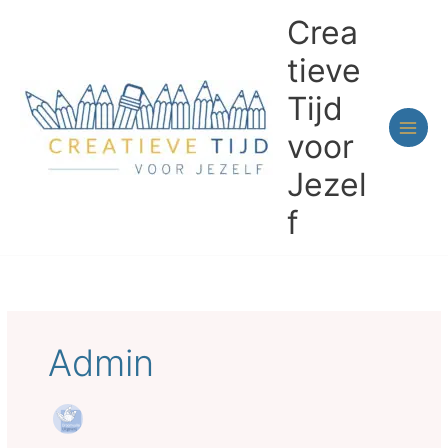
Ga
Crea
naar
de
tieve
inhoud
Tijd
voor
Jezel
f
Admin