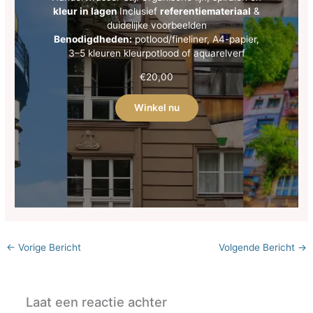
kleur in lagen
Inclusief
referentiemateriaal
&
duidelijke voorbeelden
Benodigdheden:
potlood/fineliner, A4-papier,
3–5 kleuren kleurpotlood of aquarelverf
€
20,00
Winkel nu
←
Vorige Bericht
Volgende Bericht
→
Laat een reactie achter