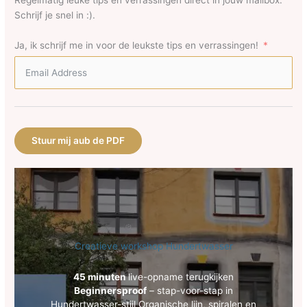
Schrijf je snel in :).
Ja, ik schrijf me in voor de leukste tips en verrassingen!
Stuur mij aub de PDF
Creatieve workshop Hundertwasser
45 minuten
live-opname terugkijken
Beginnersproof
– stap-voor-stap in
Hundertwasser-stijl Organische lijn, spiralen en