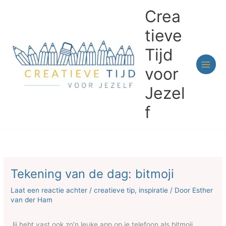
Ga
Crea
naar
de
tieve
inhoud
Tijd
voor
Jezel
f
Tekening van de dag: bitmoji
Laat een reactie achter
/
creatieve tip
,
inspiratie
/ Door
Esther
van der Ham
Jij hebt vast ook zo’n leuke app op je telefoon als bitmoji,