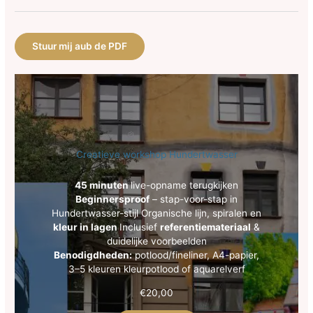
Stuur mij aub de PDF
Creatieve workshop Hundertwasser
45 minuten
live-opname terugkijken
Beginnersproof
– stap-voor-stap in
Hundertwasser-stijl Organische lijn, spiralen en
kleur in lagen
Inclusief
referentiemateriaal
&
duidelijke voorbeelden
Benodigdheden:
potlood/fineliner, A4-papier,
3–5 kleuren kleurpotlood of aquarelverf
€
20,00