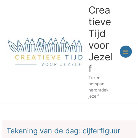
Ga
Crea
naar
de
tieve
inhoud
Tijd
voor
Jezel
f
Teken,
ontspan,
herontdek
jezelf
Tekening van de dag: cijferfiguur