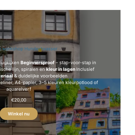
e workshop Hundertwasser
rugkijken
Beginnersproof
– stap-voor-stap in
sche lijn, spiralen en
kleur in lagen
Inclusief
eriaal
& duidelijke voorbeelden
eliner, A4-papier, 3–5 kleuren kleurpotlood of
aquarelverf
€
20,00
Winkel nu