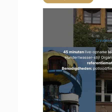
Creatiev
45 minuten
live-opname te
Hundertwasser-stijl Organi
referentiemat
Benodigdheden:
potlood/fin