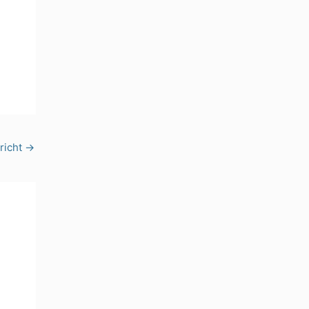
richt
→