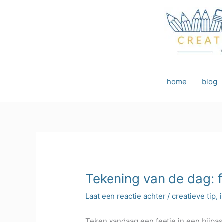
Ga
naar
de
inhoud
home
blog
Tekening van de dag: f
Laat een reactie achter
/
creatieve tip
,
Teken vandaag een feetje in een bijpa