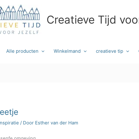
Creatieve Tijd voo
Alle producten
Winkelmand
creatieve tip
eetje
inspiratie
/ Door
Esther van der Ham
ssenfe omgeving.