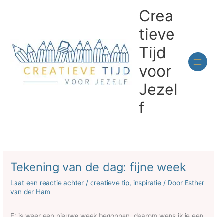
Ga
Crea
naar
de
tieve
inhoud
Tijd
voor
Jezel
f
Tekening van de dag: fijne week
Laat een reactie achter
/
creatieve tip
,
inspiratie
/ Door
Esther
van der Ham
Er is weer een nieuwe week begonnen, daarom wens ik je een