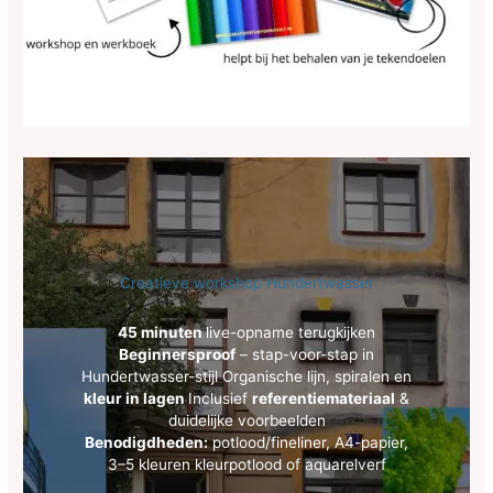
Creatieve workshop Hundertwasser
45 minuten
live-opname terugkijken
Beginnersproof
– stap-voor-stap in
Hundertwasser-stijl Organische lijn, spiralen en
kleur in lagen
Inclusief
referentiemateriaal
&
duidelijke voorbeelden
Benodigdheden:
potlood/fineliner, A4-papier,
3–5 kleuren kleurpotlood of aquarelverf