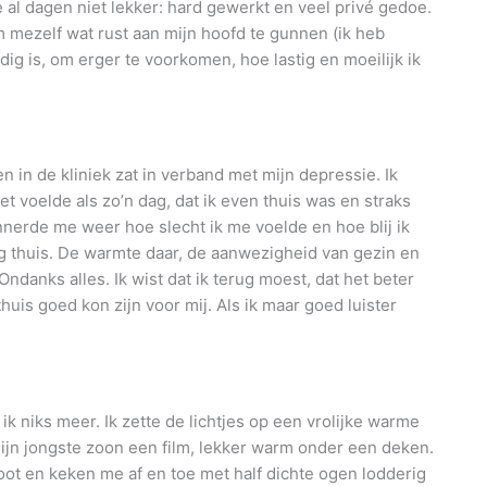
e al dagen niet lekker: hard gewerkt en veel privé gedoe.
om mezelf wat rust aan mijn hoofd te gunnen (ik heb
dig is, om erger te voorkomen, hoe lastig en moeilijk ik
en in de kliniek zat in verband met mijn depressie. Ik
t voelde als zo’n dag, dat ik even thuis was en straks
nerde me weer hoe slecht ik me voelde en hoe blij ik
g thuis. De warmte daar, de aanwezigheid van gezin en
Ondanks alles. Ik wist dat ik terug moest, dat het beter
uis goed kon zijn voor mij. Als ik maar goed luister
ik niks meer. Ik zette de lichtjes op een vrolijke warme
ijn jongste zoon een film, lekker warm onder een deken.
ot en keken me af en toe met half dichte ogen lodderig