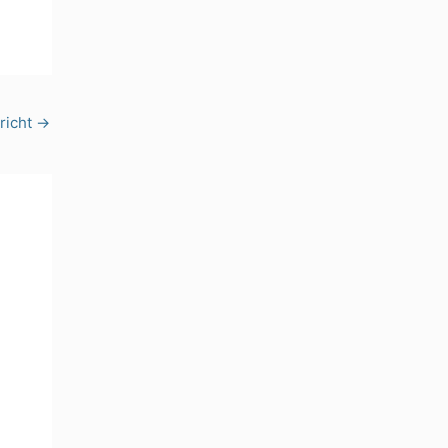
richt
→