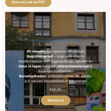
Stuur mij aub de PDF
Creatieve workshop Hundertwasser
45 minuten
live-opname terugkijken
Beginnersproof
– stap-voor-stap in
Hundertwasser-stijl Organische lijn, spiralen en
kleur in lagen
Inclusief
referentiemateriaal
&
duidelijke voorbeelden
Benodigdheden:
potlood/fineliner, A4-papier,
3–5 kleuren kleurpotlood of aquarelverf
€
20,00
Winkel nu