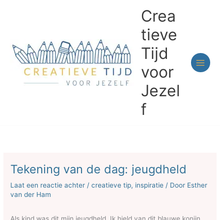
Ga
Crea
naar
de
tieve
inhoud
Tijd
voor
Jezel
f
Tekening van de dag: jeugdheld
Laat een reactie achter
/
creatieve tip
,
inspiratie
/ Door
Esther
van der Ham
Als kind was dit mijn jeugdheld. Ik hield van dit blauwe konijn.