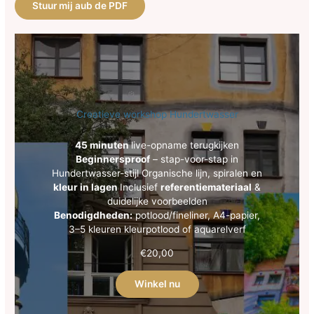
Stuur mij aub de PDF
Creatieve workshop Hundertwasser
45 minuten
live-opname terugkijken
Beginnersproof
– stap-voor-stap in
Hundertwasser-stijl Organische lijn, spiralen en
kleur in lagen
Inclusief
referentiemateriaal
&
duidelijke voorbeelden
Benodigdheden:
potlood/fineliner, A4-papier,
3–5 kleuren kleurpotlood of aquarelverf
€
20,00
Winkel nu