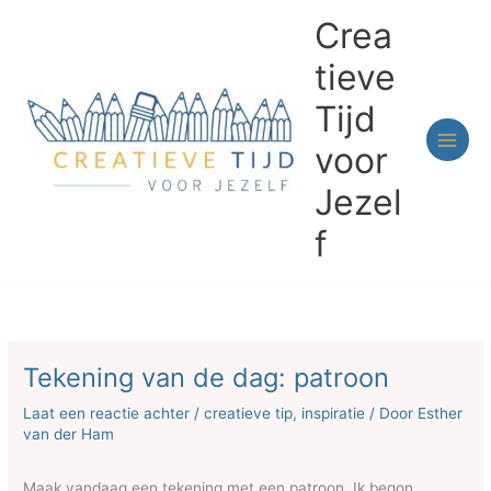
Ga
Crea
naar
de
tieve
inhoud
Tijd
voor
Jezel
f
Tekening van de dag: patroon
Laat een reactie achter
/
creatieve tip
,
inspiratie
/ Door
Esther
van der Ham
Maak vandaag een tekening met een patroon. Ik begon