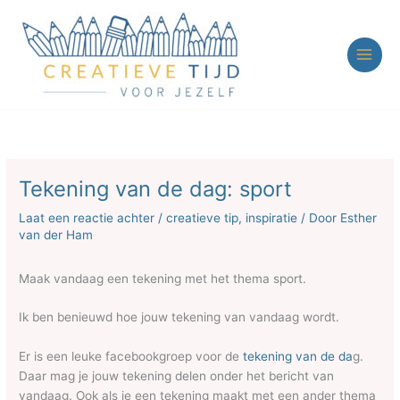
Ga
naar
de
inhoud
Tekening van de dag: sport
Laat een reactie achter
/
creatieve tip
,
inspiratie
/ Door
Esther
van der Ham
Maak vandaag een tekening met het thema sport.
Ik ben benieuwd hoe jouw tekening van vandaag wordt.
Er is een leuke facebookgroep voor de
tekening van de da
g.
Daar mag je jouw tekening delen onder het bericht van
vandaag. Ook als je een tekening maakt met een ander thema