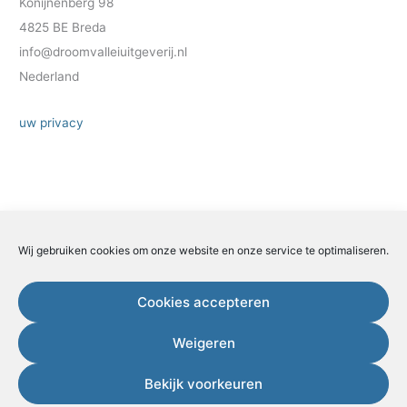
Konijnenberg 98
4825 BE Breda
info@droomvalleiuitgeverij.nl
Nederland
uw privacy
Wij gebruiken cookies om onze website en onze service te optimaliseren.
Zoeken
Zoeken
Cookies accepteren
Weigeren
Copyright 202 Esther van der Ham.
Bekijk voorkeuren
KvK 50470957 – BTW nummer NL001681793B10 – Postadres