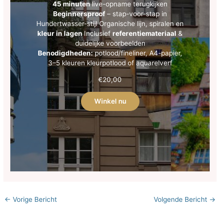
45 minuten
live-opname terugkijken
Beginnersproof
– stap-voor-stap in
Hundertwasser-stijl Organische lijn, spiralen en
kleur in lagen
Inclusief
referentiemateriaal
&
duidelijke voorbeelden
Benodigdheden:
potlood/fineliner, A4-papier,
3–5 kleuren kleurpotlood of aquarelverf
€
20,00
Winkel nu
←
Vorige Bericht
Volgende Bericht
→