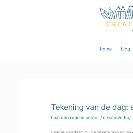
Ga
naar
de
inhoud
home
blog
Tekening van de dag: 
Laat een reactie achter
/
creatieve tip
,
Laat je vandaag bij de tekening van de