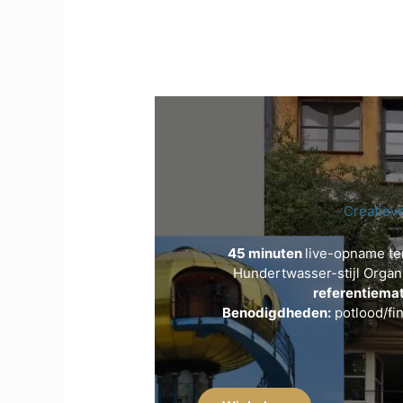
Creatiev
45 minuten
live-opname te
Hundertwasser-stijl Organi
referentiemat
Benodigdheden:
potlood/fin