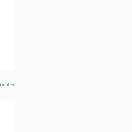
richt
→