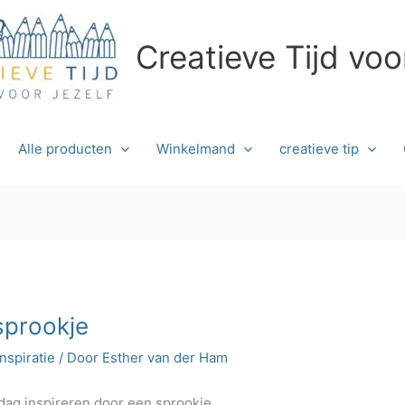
Creatieve Tijd voo
Alle producten
Winkelmand
creatieve tip
sprookje
inspiratie
/ Door
Esther van der Ham
 dag inspireren door een sprookje.