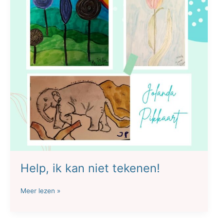
Help, ik kan niet tekenen!
Help,
Meer lezen »
ik
kan