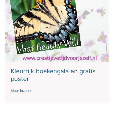
Kleurrijk boekengala en gratis
poster
Kleurrijk
Meer lezen »
boekengala
en
gratis
poster