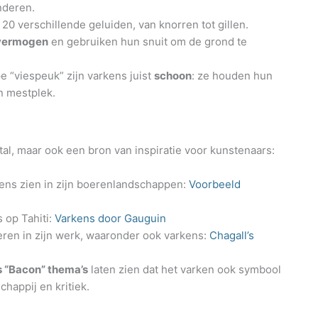
nderen.
 verschillende geluiden, van knorren tot gillen.
kvermogen
en gebruiken hun snuit om de grond te
pe “viespeuk” zijn varkens juist
schoon
: ze houden hun
n mestplek.
 stal, maar ook een bron van inspiratie voor kunstenaars:
kens zien in zijn boerenlandschappen:
Voorbeeld
 op Tahiti:
Varkens door Gauguin
ren in zijn werk, waaronder ook varkens:
Chagall’s
s “Bacon” thema’s
laten zien dat het varken ook symbool
happij en kritiek.