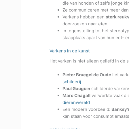
die van honden of zelfs jonge ki
Ze communiceren met meer dan 20
Varkens hebben een
sterk reu
doorzoeken naar eten.
In tegenstelling tot het stereoty
slaapplaats apart van hun eet- e
Varkens in de kunst
Het varken is niet alleen geliefd in de
Pieter Bruegel de Oude
liet var
schilderij
Paul Gauguin
schilderde varkens
Marc Chagall
verwerkte vaak die
dierenwereld
Een modern voorbeeld:
Banksy’
kan staan voor consumptiemaatsc