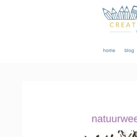
Ga
naar
de
inhoud
home
blog