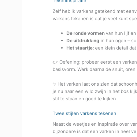
Tekeninspiratie
Zelf heb ik varkens getekend met eenv
varkens tekenen is dat je veel kunt sp
De ronde vormen
van hun lijf en
De uitdrukking
in hun ogen – so
Het staartje
: een klein detail d
👉 Oefening: probeer eerst een varken
basisvorm. Werk daarna de snuit, oren e
✨ Het varken laat ons zien dat schoonhe
je nu naar een wild zwijn in het bos kij
stil te staan en goed te kijken.
Twee stijlen varkens tekenen
Naast de weetjes en inspiratie over var
bijzondere is dat een varken in heel v