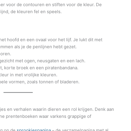
iner voor de contouren en stiften voor de kleur. De
jnd, de kleuren fel en speels.
et hoofd en een ovaal voor het lijf. Je lukt dit met
ummen als je de penlijnen hebt gezet.
 oren.
gezicht met ogen, neusgaten en een lach.
rt, korte broek en een piratenbandana.
leur in met vrolijke kleuren.
ele vormen, zoals tonnen of bladeren.
jes en verhalen waarin dieren een rol krijgen. Denk aan
ne prentenboeken waar varkens grappige of
rug op de
sprookjespagina
– de verzamelpagina met al