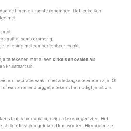
oudige lijnen en zachte rondingen. Het leuke van
elen met:
 snuit.
ms guitig, soms dromerig.
at je tekening meteen herkenbaar maakt.
tje te tekenen met alleen
cirkels en ovalen
als
n krulstaart uit.
id en inspiratie vaak in het alledaagse te vinden zijn. Of
kt of een knorrend biggetje tekent: het nodigt je uit om
kens laat ik hier ook mijn eigen tekeningen zien. Het
erschillende stijlen getekend kan worden. Hieronder zie