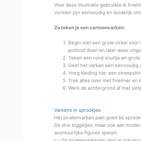
Voor deze illustratie gebruikte ik finel
vormen zijn eenvoudig en duidelijk omli
Zo teken je een cartoonvarken:
Begin met een grote cirkel voor h
potlood doen en later weer uitg
Teken een rond snuitje en grote
Geef het varken een eenvoudig 
Voeg kleding toe: een streepshi
Trek alles over met fineliner en k
Werk de achtergrond af met simp
Varkens in sprookjes
Het piratenvarken past goed bij sprook
De drie biggetjes
, maar ook aan moder
avontuurlijke figuren spelen.
👉 Dit piratenvarkentje vind je ook te