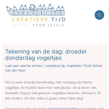
Ga
naar
de
inhoud
Tekening van de dag: droedel
donderdag vogeltjes
Laat een reactie achter
/
creatieve tip
,
inspiratie
/ Door
Esther
van der Ham
Het is weer droedel donderdag, met vandaag als thema
vogeltjes. Ik maakte deze met veel plezier. Als jij liever niet
droedelt, mag je ook gewoon vogeltjes tekenen, uiteraard. Of
iets anders. Of niks. Alles is goed, haha! Fijne dag!
Vandaag worden de eerste
inspiratiemagazines
verzonden met