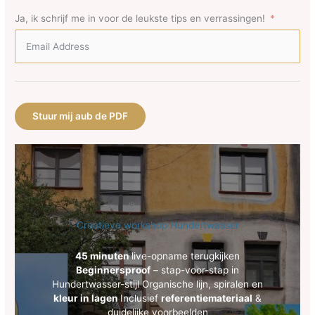
Ja, ik schrijf me in voor de leukste tips en verrassingen!
Stuur mij aub de PDF
Creatieve workshop Hundertwasser
45 minuten
live-opname terugkijken
Beginnersproof
– stap-voor-stap in
Hundertwasser-stijl Organische lijn, spiralen en
kleur in lagen
Inclusief
referentiemateriaal
&
duidelijke voorbeelden