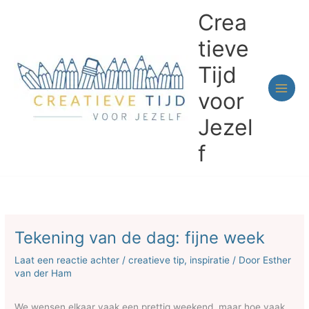
Ga
Crea
naar
de
tieve
inhoud
Tijd
voor
Jezel
f
Tekening van de dag: fijne week
Laat een reactie achter
/
creatieve tip
,
inspiratie
/ Door
Esther
van der Ham
We wensen elkaar vaak een prettig weekend, maar hoe vaak