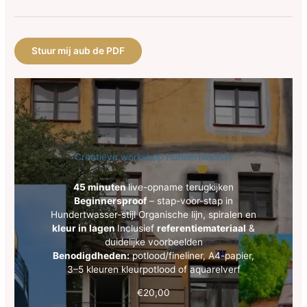
Stuur mij aub de PDF
Creatieve workshop Hundertwasser
45 minuten
live-opname terugkijken
Beginnersproof
– stap-voor-stap in
Hundertwasser-stijl Organische lijn, spiralen en
kleur in lagen
Inclusief
referentiemateriaal
&
duidelijke voorbeelden
Benodigdheden:
potlood/fineliner, A4-papier,
3–5 kleuren kleurpotlood of aquarelverf
€
20,00