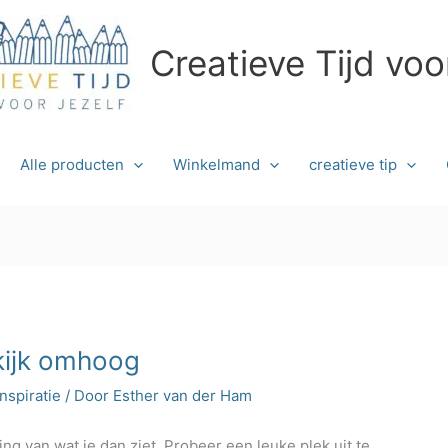
Creatieve Tijd voo
Alle producten
Winkelmand
creatieve tip
kijk omhoog
inspiratie
/ Door
Esther van der Ham
 van wat je dan ziet. Probeer een leuke plek uit te