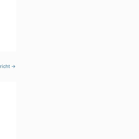
richt
→