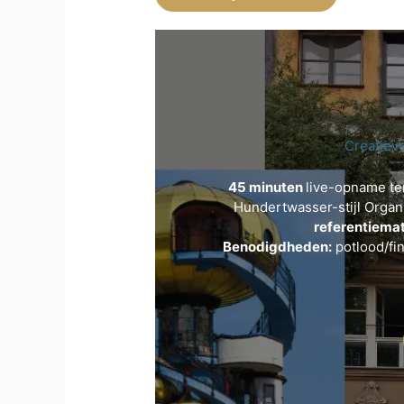
Creatiev
45 minuten
live-opname te
Hundertwasser-stijl Organi
referentiemat
Benodigdheden:
potlood/fin