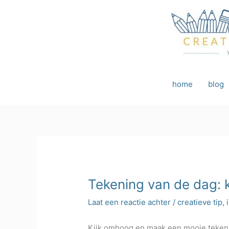
Ga
naar
de
inhoud
home
blog
Tekening van de dag: 
Laat een reactie achter
/
creatieve tip
,
Kijk omhoog en maak een mooie tekening