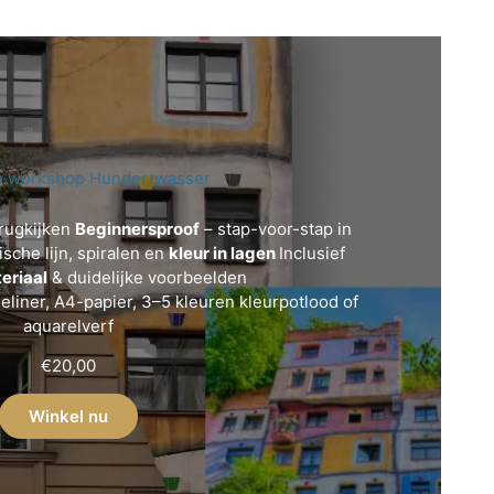
e workshop Hundertwasser
rugkijken
Beginnersproof
– stap-voor-stap in
sche lijn, spiralen en
kleur in lagen
Inclusief
eriaal
& duidelijke voorbeelden
eliner, A4-papier, 3–5 kleuren kleurpotlood of
aquarelverf
€
20,00
Winkel nu