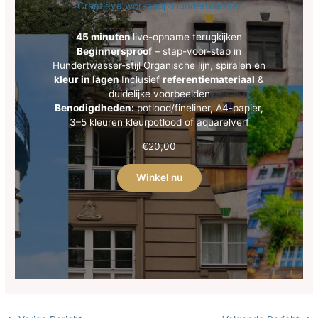
Creatieve workshop Hundertwasser
45 minuten
live-opname terugkijken
Beginnersproof
– stap-voor-stap in
Hundertwasser-stijl Organische lijn, spiralen en
kleur in lagen
Inclusief
referentiemateriaal
&
duidelijke voorbeelden
Benodigdheden:
potlood/fineliner, A4-papier,
3–5 kleuren kleurpotlood of aquarelverf
€
20,00
Winkel nu