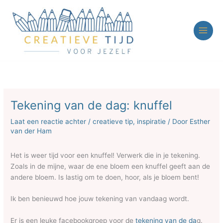
Ga
naar
de
inhoud
Tekening van de dag: knuffel
Laat een reactie achter
/
creatieve tip
,
inspiratie
/ Door
Esther
van der Ham
Het is weer tijd voor een knuffel! Verwerk die in je tekening.
Zoals in de mijne, waar de ene bloem een knuffel geeft aan de
andere bloem. Is lastig om te doen, hoor, als je bloem bent!
Ik ben benieuwd hoe jouw tekening van vandaag wordt.
Er is een leuke facebookgroep voor de
tekening van de da
g.