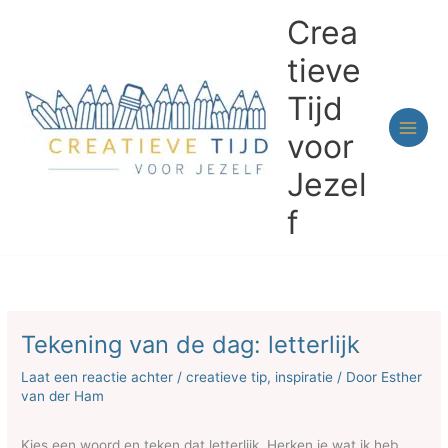
Ga
Crea
naar
de
tieve
inhoud
Tijd
voor
Jezel
f
Tekening van de dag: letterlijk
Laat een reactie achter
/
creatieve tip
,
inspiratie
/ Door
Esther
van der Ham
Kies een woord en teken dat letterlijk. Herken je wat ik heb