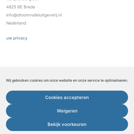
4825 BE Breda
info@droomvalleiuitgeverij.nl
Nederland
uw privacy
Wij gebruiken cookies om onze website en onze service te optimaliseren.
Zoeken
Zoeken
Cookies accepteren
Weigeren
Copyright 202 Esther van der Ham.
Bekijk voorkeuren
KvK 50470957 – BTW nummer NL001681793B10 – Postadres
Konijnenberg 4825 BE Breda