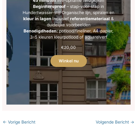
45 minuten
live-opname terugkijken
Beginnersproof
– stap-voor-stap in
Hundertwasser-stijl Organische lijn, spiralen en
kleur in lagen
Inclusief
referentiemateriaal
&
duidelijke voorbeelden
Benodigdheden:
potlood/fineliner, A4-papier,
3–5 kleuren kleurpotlood of aquarelverf
€
20,00
Winkel nu
←
Vorige Bericht
Volgende Bericht
→