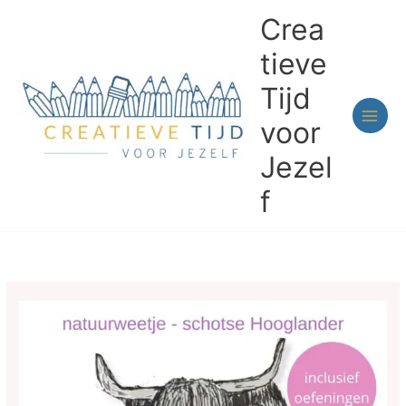
Ga
Crea
naar
de
tieve
inhoud
Tijd
voor
Jezel
f