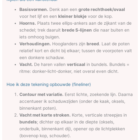
Basisvormen.
Denk aan een
grote rechthoek/ovaal
voor het lijf en een
kleiner blokje
voor de kop.
Hoorns.
Plaats twee ellips-ankers aan de zijkant van de
schedel; trek daaruit
brede S-lijnen
die naar buiten en
iets omhoog buigen.
Verhoudingen.
Hooglanders zijn
breed
. Laat de poten
relatief kort en dicht bij elkaar; tussen de voorpoten valt
een donkere schaduw.
Vacht.
De haren vallen
verticaal
in bundels. Bundels =
ritme: donker-licht-donker, niet overal even dicht.
Hoe ik deze tekening opbouwde (fineliner)
Contour met variatie.
Eerst lichte, zoekende lijn. Daarna
accentueer ik schaduwzijden (onder de kaak, oksels,
binnenkant poten).
Vacht met korte stroken.
Korte, verticale streepjes in
bundels
; dichter op elkaar in de diepte (oksels,
onderbuik, binnenkant dij), opener op de lichtplekken
(bovenop kop, schouder).