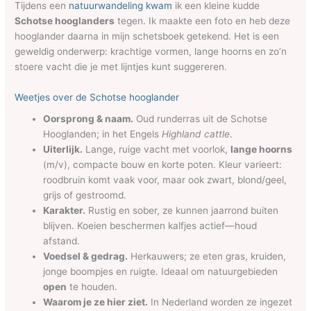
Tijdens een
natuurwandeling kwam
ik een kleine kudde
Schotse hooglanders
tegen. Ik maakte een foto en heb deze
hooglander daarna in mijn schetsboek getekend. Het is een
geweldig onderwerp: krachtige vormen, lange hoorns en zo’n
stoere vacht die je met lijntjes kunt suggereren.
Weetjes over de Schotse hooglander
Oorsprong & naam.
Oud runderras uit de Schotse
Hooglanden; in het Engels
Highland cattle
.
Uiterlijk.
Lange, ruige vacht met voorlok,
lange hoorns
(m/v), compacte bouw en korte poten. Kleur varieert:
roodbruin komt vaak voor, maar ook zwart, blond/geel,
grijs of gestroomd.
Karakter.
Rustig en sober, ze kunnen jaarrond buiten
blijven. Koeien beschermen kalfjes actief—houd
afstand.
Voedsel & gedrag.
Herkauwers; ze eten gras, kruiden,
jonge boompjes en ruigte. Ideaal om natuurgebieden
open
te houden.
Waarom je ze hier ziet.
In Nederland worden ze ingezet