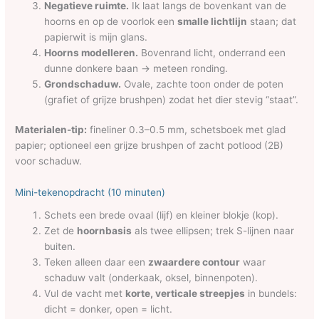
Negatieve ruimte.
Ik laat langs de bovenkant van de
hoorns en op de voorlok een
smalle lichtlijn
staan; dat
papierwit is mijn glans.
Hoorns modelleren.
Bovenrand licht, onderrand een
dunne donkere baan → meteen ronding.
Grondschaduw.
Ovale, zachte toon onder de poten
(grafiet of grijze brushpen) zodat het dier stevig “staat”.
Materialen-tip:
fineliner 0.3–0.5 mm, schetsboek met glad
papier; optioneel een grijze brushpen of zacht potlood (2B)
voor schaduw.
Mini-tekenopdracht (10 minuten)
Schets een brede ovaal (lijf) en kleiner blokje (kop).
Zet de
hoornbasis
als twee ellipsen; trek S-lijnen naar
buiten.
Teken alleen daar een
zwaardere contour
waar
schaduw valt (onderkaak, oksel, binnenpoten).
Vul de vacht met
korte, verticale streepjes
in bundels:
dicht = donker, open = licht.