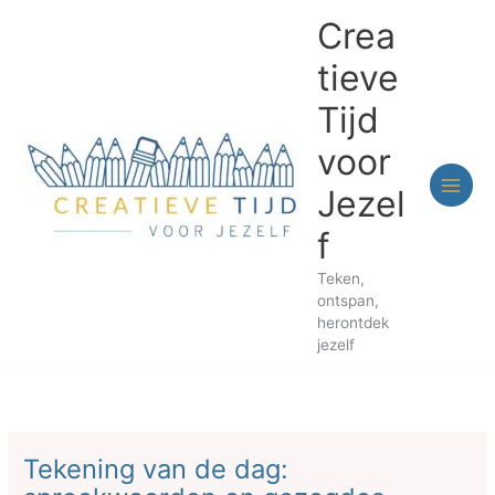
Ga
Crea
naar
de
tieve
inhoud
Tijd
voor
Jezel
f
Teken,
ontspan,
herontdek
jezelf
Tekening van de dag: