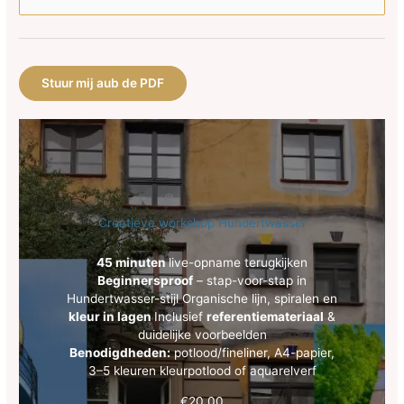
Stuur mij aub de PDF
Creatieve workshop Hundertwasser
45 minuten
live-opname terugkijken
Beginnersproof
– stap-voor-stap in
Hundertwasser-stijl Organische lijn, spiralen en
kleur in lagen
Inclusief
referentiemateriaal
&
duidelijke voorbeelden
Benodigdheden:
potlood/fineliner, A4-papier,
3–5 kleuren kleurpotlood of aquarelverf
€
20,00