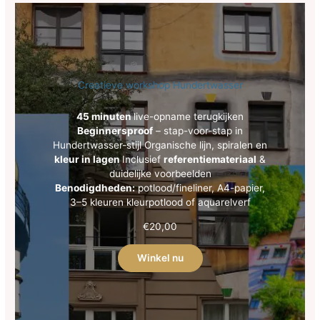
Creatieve workshop Hundertwasser
45 minuten
live-opname terugkijken
Beginnersproof
– stap-voor-stap in
Hundertwasser-stijl Organische lijn, spiralen en
kleur in lagen
Inclusief
referentiemateriaal
&
duidelijke voorbeelden
Benodigdheden:
potlood/fineliner, A4-papier,
3–5 kleuren kleurpotlood of aquarelverf
€
20,00
Winkel nu