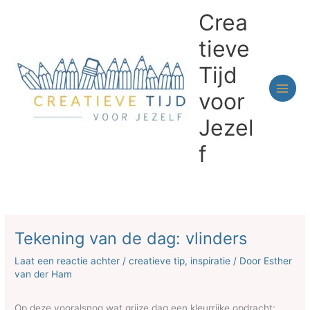
Ga
Crea
naar
de
tieve
inhoud
Tijd
voor
Jezel
f
Tekening van de dag: vlinders
Laat een reactie achter
/
creatieve tip
,
inspiratie
/ Door
Esther
van der Ham
Op deze vooralsnog wat grijze dag een kleurrijke opdracht: