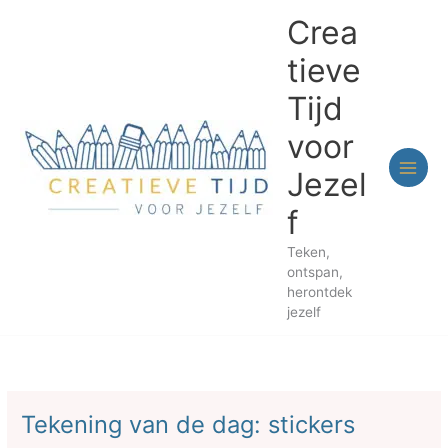
Ga
Crea
naar
de
tieve
inhoud
Tijd
voor
Jezel
f
Teken,
ontspan,
herontdek
jezelf
Tekening van de dag: stickers