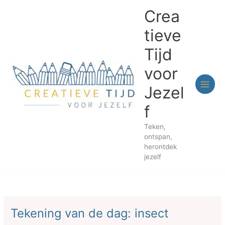
Ga
Crea
naar
de
tieve
inhoud
Tijd
voor
Jezel
f
Teken,
ontspan,
herontdek
jezelf
Tekening van de dag: insect