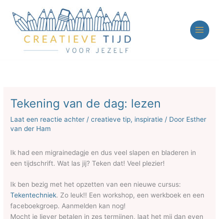
Ga
naar
de
inhoud
Tekening van de dag: lezen
Laat een reactie achter
/
creatieve tip
,
inspiratie
/ Door
Esther
van der Ham
Ik had een migrainedagje en dus veel slapen en bladeren in
een tijdschrift. Wat las jij? Teken dat! Veel plezier!
Ik ben bezig met het opzetten van een nieuwe cursus:
Tekentechniek
. Zo leuk!! Een workshop, een werkboek en een
faceboekgroep. Aanmelden kan nog!
Mocht je liever betalen in zes termijnen, laat het mij dan even