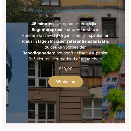
Creatieve workshop Hundertwasser
45 minuten
live-opname terugkijken
Beginnersproof
– stap-voor-stap in
Hundertwasser-stijl Organische lijn, spiralen en
kleur in lagen
Inclusief
referentiemateriaal
&
duidelijke voorbeelden
Benodigdheden:
potlood/fineliner, A4-papier,
3–5 kleuren kleurpotlood of aquarelverf
€
20,00
Winkel nu