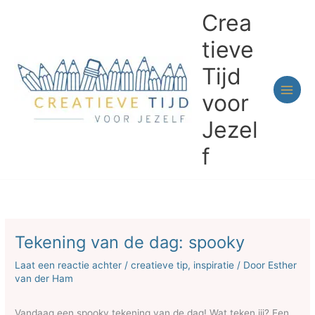
Ga
Crea
naar
de
tieve
inhoud
Tijd
voor
Jezel
f
Tekening van de dag: spooky
Laat een reactie achter
/
creatieve tip
,
inspiratie
/ Door
Esther
van der Ham
Vandaag een spooky tekening van de dag! Wat teken jij? Een