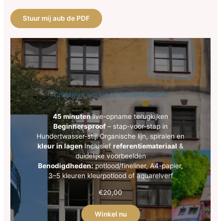
Stuur mij aub de PDF
Creatieve workshop Hundertwasser
45 minuten
live-opname terugkijken
Beginnersproof
– stap-voor-stap in
Hundertwasser-stijl Organische lijn, spiralen en
kleur in lagen
Inclusief
referentiemateriaal
&
duidelijke voorbeelden
Benodigdheden:
potlood/fineliner, A4-papier,
3–5 kleuren kleurpotlood of aquarelverf
€
20,00
Winkel nu