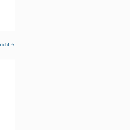
richt
→