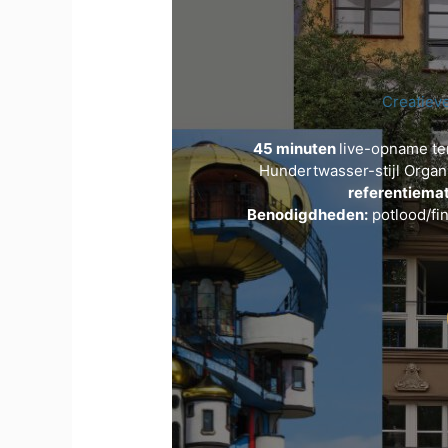
Creatiev
45 minuten
live-opname te
Hundertwasser-stijl Organi
referentiemat
Benodigdheden:
potlood/fin