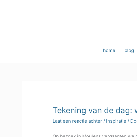
Ga
naar
de
inhoud
home
blog
Tekening van de dag: 
Laat een reactie achter
/
inspiratie
/ Do
Op bezoek in Moulens vergaapten we ons