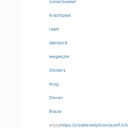
zomerboeket
Krachtplek
raam
dambord
wegwijzer
Stickers
brug
Dieren
Blauw
enjoy
https://creatievetijdvoorjezelf.n