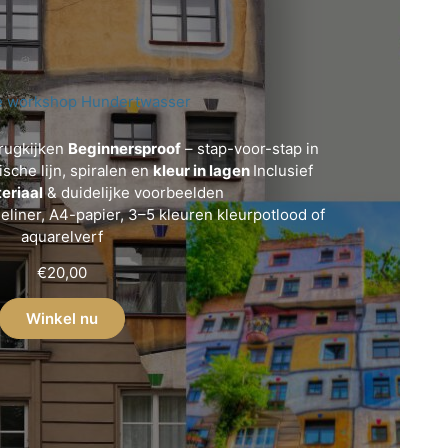
e workshop Hundertwasser
rugkijken
Beginnersproof
– stap-voor-stap in
sche lijn, spiralen en
kleur in lagen
Inclusief
eriaal
& duidelijke voorbeelden
eliner, A4-papier, 3–5 kleuren kleurpotlood of
aquarelverf
€
20,00
Winkel nu