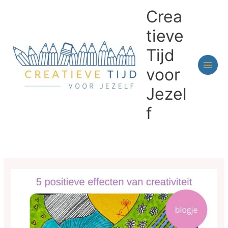
Ga
Crea
naar
de
tieve
inhoud
Tijd
voor
Jezel
f