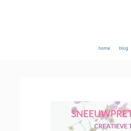
Ga
naar
de
inhoud
home
blog