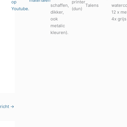
materialen
op
printer
schaffen,
Talens
waterco
Youtube.
(dun)
dikker,
12 x met
ook
4x grijs
metalic
kleuren).
richt
→