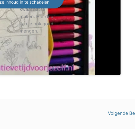
water en een
ze inhoud in te schakelen
kwast nat te
maken. Hierdoor
kan je ook goed
mengen.
Volgende Be