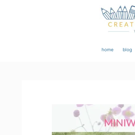
Ga
naar
de
inhoud
home
blog