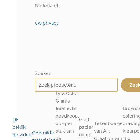
Nederland
uw privacy
Zoeken
Zoe
Lyra Color
Giants
(niet echt
Bruynz
goedkoop,
colorin
OF
Glad
ook per
Tekenboekje
drawing
bekijk
papier
stuk aan
van Art
kleurpo
Gebruikte
de video
uit de
de
Creation van
18x